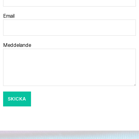
Email
Meddelande